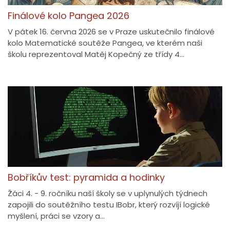
Finálové kolo Pangea 2026
V pátek 16. června 2026 se v Praze uskutečnilo finálové
kolo Matematické soutěže Pangea, ve kterém naši
školu reprezentoval Matěj Kopečný ze třídy 4…
Bobříkův test: pyramida a hodinky
Žáci 4. - 9. ročníku naší školy se v uplynulých týdnech
zapojili do soutěžního testu IBobr, který rozvíjí logické
myšlení, práci se vzory a…