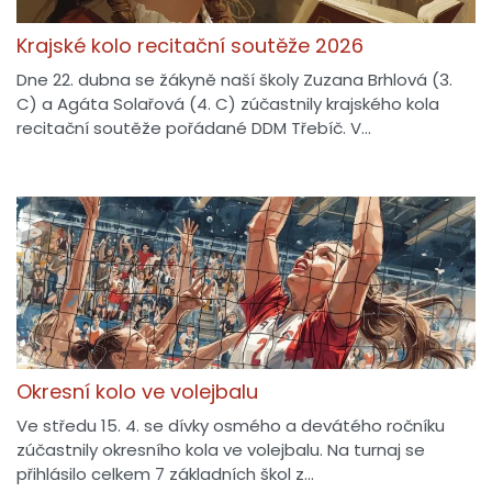
Krajské kolo recitační soutěže 2026
Dne 22. dubna se žákyně naší školy Zuzana Brhlová (3.
C) a Agáta Solařová (4. C) zúčastnily krajského kola
recitační soutěže pořádané DDM Třebíč. V…
Okresní kolo ve volejbalu
Ve středu 15. 4. se dívky osmého a devátého ročníku
zúčastnily okresního kola ve volejbalu. Na turnaj se
přihlásilo celkem 7 základních škol z…