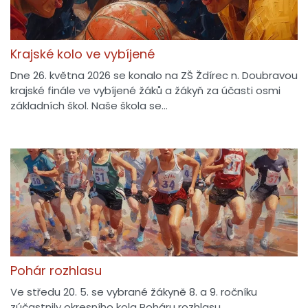
Krajské kolo ve vybíjené
Dne 26. května 2026 se konalo na ZŠ Ždírec n. Doubravou
krajské finále ve vybíjené žáků a žákyň za účasti osmi
základních škol. Naše škola se…
Pohár rozhlasu
Ve středu 20. 5. se vybrané žákyně 8. a 9. ročníku
zúčastnily okresního kola Poháru rozhlasu.