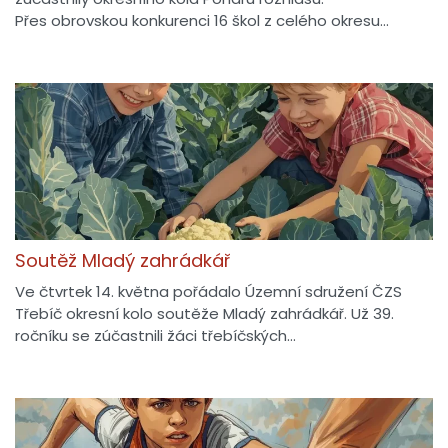
Přes obrovskou konkurenci 16 škol z celého okresu…
Soutěž Mladý zahrádkář
Ve čtvrtek 14. května pořádalo Územní sdružení ČZS
Třebíč okresní kolo soutěže Mladý zahrádkář. Už 39.
ročníku se zúčastnili žáci třebíčských…