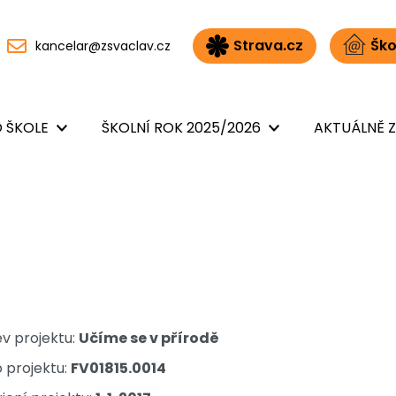
Strava.cz
Ško
kancelar@zsvaclav.cz
 ŠKOLE
ŠKOLNÍ ROK 2025/2026
AKTUÁLNĚ Z
v projektu:
Učíme se v přírodě
o projektu:
FV01815.0014