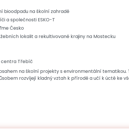
í bioodpadu na školní zahradě
íči a společnosti ESKO-T
iďme Česko
žebních lokalit a rekultivované krajiny na Mostecku
 centra Třebíč
obsahem na školní projekty s environmentální tematikou.
ůsobem rozvíjejí kladný vztah k přírodě a učí k úctě ke vš