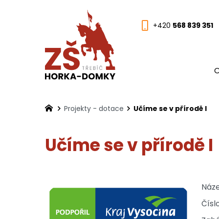
+420
568 839 351
O
Projekty - dotace
Učíme se v přírodě I
Učíme se v přírodě I
Náze
Čísl