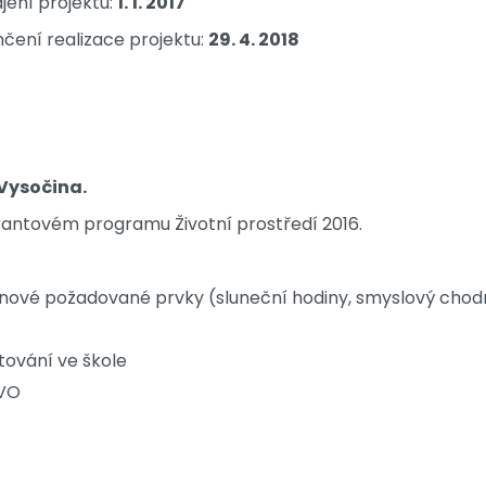
jení projektu:
1. 1. 2017
čení realizace projektu:
29. 4. 2018
Vysočina.
rantovém programu Životní prostředí 2016.
o nové požadované prvky (sluneční hodiny, smyslový chod
ování ve škole
VVO