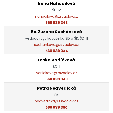
Irena Nahodilová
ŠD IV
nahodilova@zsvaclav.cz
568 839 343
Bc. Zuzana Suchánková
vedoucí vychovatelka ŠD a ŠK, ŠD III
suchankova@zsvaclav.cz
568 839 344
Lenka Vorlíčková
ŠD II
vorlickova@zsvaclav.cz
568 839 349
Petra Nedvědická
ŠK
nedvedicka@zsvaclav.cz
568 839 350