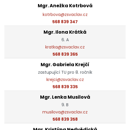
Mgr. Anežka Kotrbová
kotrbova@zsvaclav.cz
568 839 347
Mgr. Ilona Krátká
6. A
kratka@zsvaclav.cz
568 839 365
Mgr. Gabriela Krejčí
zastupující TU pro 8. ročník
krejci@zsvaclav.cz
568 839 335
Mgr. Lenka Musilová
9. B
musilova@zsvaclav.cz
568 839 358
Mgr. Kristýna Nedvědická