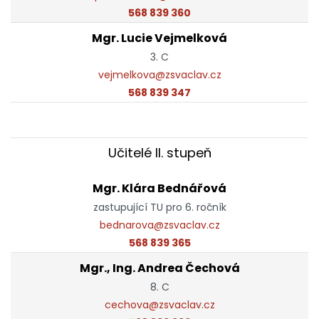
568 839 360
Mgr. Lucie Vejmelková
3. C
vejmelkova@zsvaclav.cz
568 839 347
Učitelé II. stupeň
Mgr. Klára Bednářová
zastupující TU pro 6. ročník
bednarova@zsvaclav.cz
568 839 365
Mgr., Ing. Andrea Čechová
8. C
cechova@zsvaclav.cz