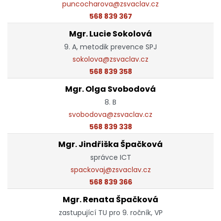
puncocharova@zsvaclav.cz
568 839 367
Mgr. Lucie Sokolová
9. A, metodik prevence SPJ
sokolova@zsvaclav.cz
568 839 358
Mgr. Olga Svobodová
8. B
svobodova@zsvaclav.cz
568 839 338
Mgr. Jindřiška Špačková
správce ICT
spackovaj@zsvaclav.cz
568 839 366
Mgr. Renata Špačková
zastupující TU pro 9. ročník, VP