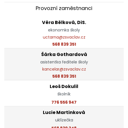
Provozní zaměstnanci
Věra Bělková, DiS.
ekonomka školy
uctarna@zsvaclav.cz
568 839 351
Šárka Gothardová
asistentka ředitele školy
kancelar@zsvaclav.cz
568 839 351
Leoš Dokulil
školník
776 556 947
Lucie Martinková
uklízečka