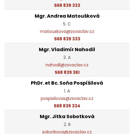
568 839 333
Mgr. Andrea Matoušková
5. C
matouskova@zsvaclav.cz
568 839 333
Mgr. Vladimír Nahodil
3. A
nahodil@zsvaclav.cz
568 839 361
PhDr. et Bc. Soňa Pospíšilová
1. A
pospisilovas@zsvaclav.cz
568 839 334
Mgr. Jitka Sobotková
2. B
sobotkova@zsvaclav.cz