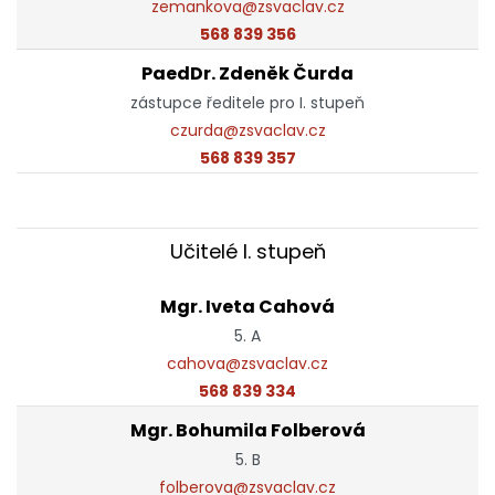
zemankova@zsvaclav.cz
568 839 356
PaedDr. Zdeněk Čurda
zástupce ředitele pro I. stupeň
czurda@zsvaclav.cz
568 839 357
Učitelé I. stupeň
Mgr. Iveta Cahová
5. A
cahova@zsvaclav.cz
568 839 334
Mgr. Bohumila Folberová
5. B
folberova@zsvaclav.cz