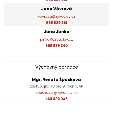
Jana Vávrová
vavrova@zsvaclav.cz
568 839 351
Jana Janků
janku@zsvaclav.cz
568 839 340
Výchovný poradce
Mgr. Renata Špačková
zastupující TU pro 9. ročník, VP
spackovar@zsvaclav.cz
568 839 346