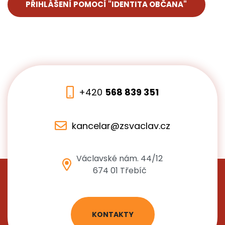
PŘIHLÁŠENÍ POMOCÍ "IDENTITA OBČANA"
+420
568 839 351
kancelar@zsvaclav.cz
Václavské nám. 44/12
674 01 Třebíč
KONTAKTY