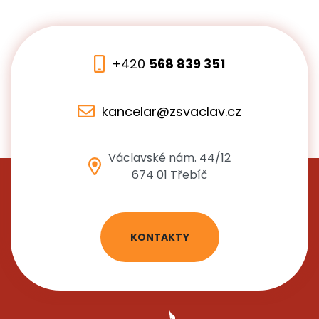
+420
568 839 351
kancelar@zsvaclav.cz
Václavské nám. 44/12
674 01 Třebíč
KONTAKTY