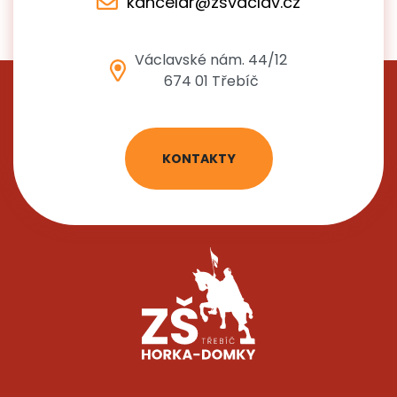
kancelar@zsvaclav.cz
Václavské nám. 44/12
674 01 Třebíč
KONTAKTY