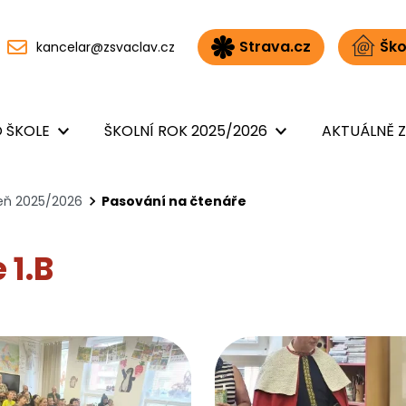
Strava.cz
Ško
kancelar@zsvaclav.cz
 ŠKOLE
ŠKOLNÍ ROK 2025/2026
AKTUÁLNĚ Z
peň 2025/2026
Pasování na čtenáře
 1.B