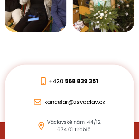
+420
568 839 351
kancelar@zsvaclav.cz
Václavské nám. 44/12
674 01 Třebíč