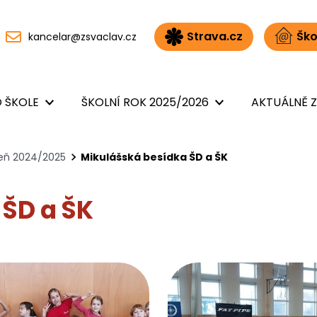
Strava.cz
Ško
kancelar@zsvaclav.cz
 ŠKOLE
ŠKOLNÍ ROK 2025/2026
AKTUÁLNĚ Z
peň 2024/2025
Mikulášská besídka ŠD a ŠK
 ŠD a ŠK