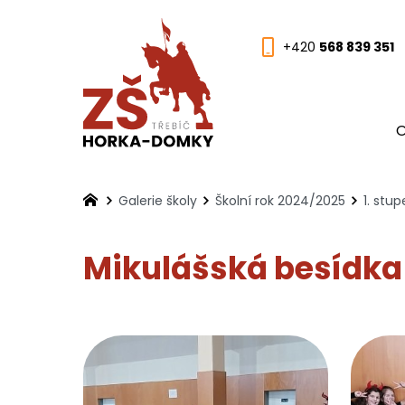
+420
568 839 351
O
Galerie školy
Školní rok 2024/2025
1. stu
Mikulášská besídka