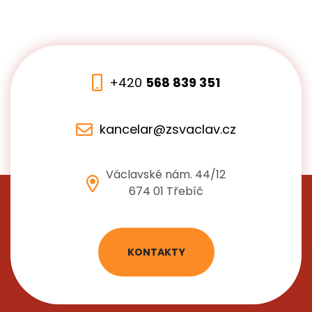
+420
568 839 351
kancelar@zsvaclav.cz
Václavské nám. 44/12
674 01 Třebíč
KONTAKTY