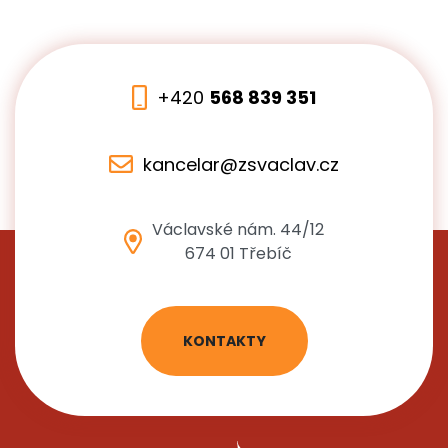
+420
568 839 351
kancelar@zsvaclav.cz
Václavské nám. 44/12
674 01 Třebíč
KONTAKTY