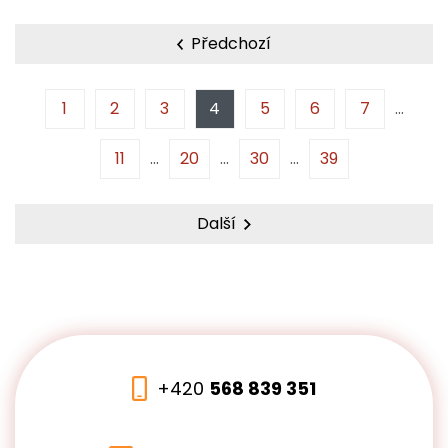
Předchozí
1
2
3
4
5
6
7
11
20
30
39
Další
+420
568 839 351