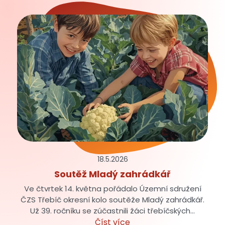
18.5.
2026
Soutěž Mladý zahrádkář
Ve čtvrtek 14. května pořádalo Územní sdružení
ČZS Třebíč okresní kolo soutěže Mladý zahrádkář.
Už 39. ročníku se zúčastnili žáci třebíčských…
Číst více