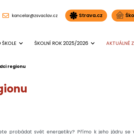
Strava.cz
Ško
kancelar@zsvaclav.cz
 ŠKOLE
ŠKOLNÍ ROK 2025/2026
AKTUÁLNĚ Z
dci regionu
gionu
te probádat svět energetiky? Přímo k jeho jádru se v