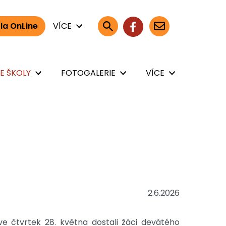
la OnLine
VÍCE
E ŠKOLY
FOTOGALERIE
VÍCE
2.6.2026
e čtvrtek 28. května dostali žáci devátého