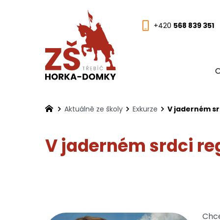
+420
568 839 351
O
Aktuálně ze školy
Exkurze
V jaderném sr
V jaderném srdci re
Chce