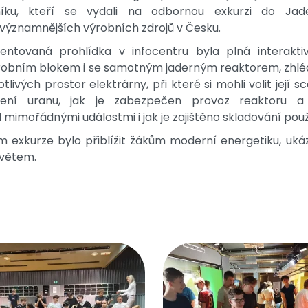
níku, kteří se vydali na odbornou exkurzi do Jad
jvýznamnějších výrobních zdrojů v Česku.
ntovaná prohlídka v infocentru byla plná interakti
robním blokem i se samotným jaderným reaktorem, zhlédli 
otlivých prostor elektrárny, při které si mohli volit její 
pení uranu, jak je zabezpečen provoz reaktoru a
 mimořádnými událostmi i jak je zajištěno skladování použ
m exkurze bylo přiblížit žákům moderní energetiku, ukáz
světem.