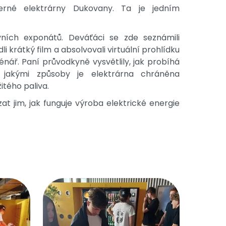
erné elektrárny Dukovany. Ta je jedním
vních exponátů. Deváťáci se zde seznámili
krátký film a absolvovali virtuální prohlídku
scénář. Paní průvodkyně vysvětlily, jak probíhá
 jakými způsoby je elektrárna chráněna
itého paliva.
at jim, jak funguje výroba elektrické energie