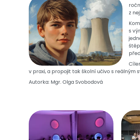
roč
z ne
Kome
s vý
jedn
ště
před
Cíle
v praxi, a propojit tak školní učivo s reálným 
Autorka: Mgr. Olga Svobodová