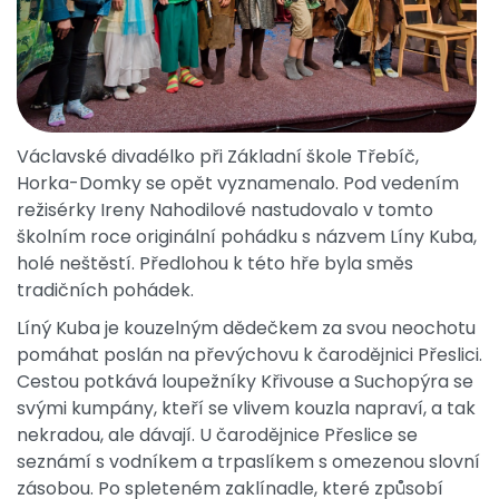
Václavské divadélko při Základní škole Třebíč,
Horka-Domky se opět vyznamenalo. Pod vedením
režisérky Ireny Nahodilové nastudovalo v tomto
školním roce originální pohádku s názvem Líny Kuba,
holé neštěstí. Předlohou k této hře byla směs
tradičních pohádek.
Líný Kuba je kouzelným dědečkem za svou neochotu
pomáhat poslán na převýchovu k čarodějnici Přeslici.
Cestou potkává loupežníky Křivouse a Suchopýra se
svými kumpány, kteří se vlivem kouzla napraví, a tak
nekradou, ale dávají. U čarodějnice Přeslice se
seznámí s vodníkem a trpaslíkem s omezenou slovní
zásobou. Po spleteném zaklínadle, které způsobí