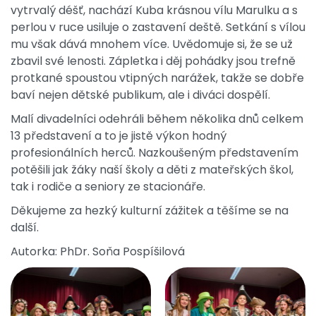
vytrvalý déšť, nachází Kuba krásnou vílu Marulku a s
perlou v ruce usiluje o zastavení deště. Setkání s vílou
mu však dává mnohem více. Uvědomuje si, že se už
zbavil své lenosti. Zápletka i děj pohádky jsou trefně
protkané spoustou vtipných narážek, takže se dobře
baví nejen dětské publikum, ale i diváci dospělí.
Malí divadelníci odehráli během několika dnů celkem
13 představení a to je jistě výkon hodný
profesionálních herců. Nazkoušeným představením
potěšili jak žáky naší školy a děti z mateřských škol,
tak i rodiče a seniory ze stacionáře.
Děkujeme za hezký kulturní zážitek a těšíme se na
další.
Autorka: PhDr. Soňa Pospíšilová