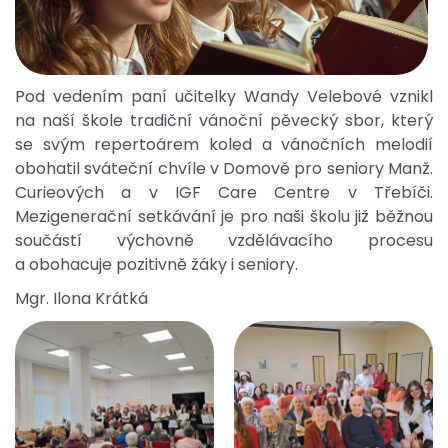
Pod vedením paní učitelky Wandy Velebové vznikl
na naší škole tradiční vánoční pěvecký sbor, který
se svým repertoárem koled a vánočních melodií
obohatil sváteční chvíle v Domově pro seniory Manž.
Curieových a v IGF Care Centre v Třebíči.
Mezigenerační setkávání je pro naši školu již běžnou
součástí výchovně vzdělávacího procesu
a obohacuje pozitivně žáky i seniory.
Mgr. Ilona Krátká