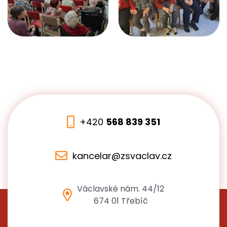
+420
568 839 351
kancelar@zsvaclav.cz
Václavské nám. 44/12
674 01 Třebíč