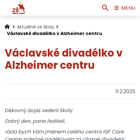
MENU
Aktuálně ze školy
Václavské divadélko v Alzheimer centru
Václavské divadélko v
Alzheimer centru
11.2.2025
Děkovný dopis vedení školy:
Dobrý den, pane řediteli,
ráda bych Vám jménem celého centra IGF Care
Centre srdečně poděkovala za úžasné divadelní