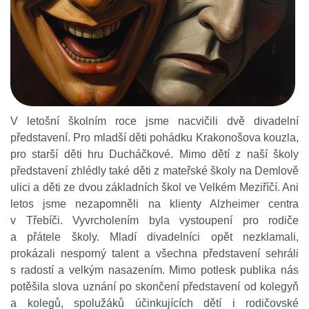
V letošní školním roce jsme nacvičili dvě divadelní
představení. Pro mladší děti pohádku Krakonošova kouzla,
pro starší děti hru Ducháčkové. Mimo dětí z naší školy
představení zhlédly také děti z mateřské školy na Demlově
ulici a děti ze dvou základních škol ve Velkém Meziříčí. Ani
letos jsme nezapomněli na klienty Alzheimer centra
v Třebíči. Vyvrcholením byla vystoupení pro rodiče
a přátele školy. Mladí divadelníci opět nezklamali,
prokázali nesporný talent a všechna představení sehráli
s radostí a velkým nasazením. Mimo potlesk publika nás
potěšila slova uznání po skončení představení od kolegyň
a kolegů, spolužáků účinkujících dětí i rodičovské