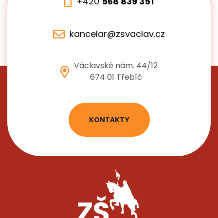
+420
568 839 351
kancelar@zsvaclav.cz
Václavské nám. 44/12
674 01 Třebíč
KONTAKTY