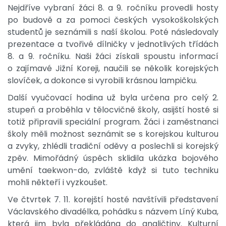
Nejdříve vybraní žáci 8. a 9. ročníku provedli hosty
po budově a za pomoci českých vysokoškolských
studentů je seznámili s naší školou. Poté následovaly
prezentace a tvořivé dílničky v jednotlivých třídách
8. a 9. ročníku. Naši žáci získali spoustu informací
o zajímavé Jižní Koreji, naučili se několik korejských
slovíček, a dokonce si vyrobili krásnou lampičku.
Další vyučovací hodina už byla určena pro celý 2.
stupeň a proběhla v tělocvičně školy, asijští hosté si
totiž připravili speciální program. Žáci i zaměstnanci
školy měli možnost seznámit se s korejskou kulturou
a zvyky, zhlédli tradiční oděvy a poslechli si korejský
zpěv. Mimořádný úspěch sklidila ukázka bojového
umění taekwon-do, zvláště když si tuto techniku
mohli někteří i vyzkoušet.
Ve čtvrtek 7. 11. korejští hosté navštívili představení
Václavského divadélka, pohádku s názvem Líný Kuba,
která jim byla překládána do angličtiny. Kulturní