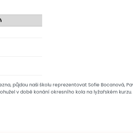
ň
ezna, půjdou naši školu reprezentovat Sofie Bocanová, P
 bohužel v době konání okresního kola na lyžařském kurzu.