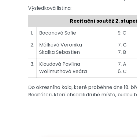
Výsledková listina:
Recitační soutěž 2. stupe
1.
Bocanová Sofie
9. C
2.
Málková Veronika
7. C
Skalka Sebastien
7. B
3.
Kloudová Pavlína
7. A
Wollmuthová Beáta
6. C
Do okresního kola, které proběhne dne 18. bř
Recitátoři, kteří obsadili druhé místo, budou