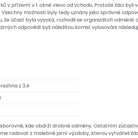
ků v přízemí v 1. okně vlevo od vchodu. Protože žáci byli v
. Všechny možnosti byly tedy uznány jako správné odpověd
, že účast byla vysoká, rozhodli se organizátoři odměnit
platných odpovědí byli náležitou komisí vylosováni následují
rezhna z 3.A
B
e sborovně, kde obdrží drobné odměny. Ostatním zúčastn
e radovat z malebné jarní výzdoby, kterou vytvářeli žáci