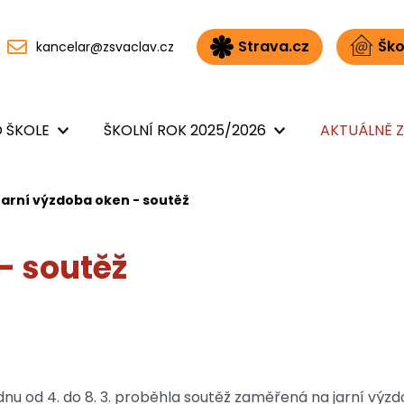
Strava.cz
Ško
kancelar@zsvaclav.cz
 ŠKOLE
ŠKOLNÍ ROK 2025/2026
AKTUÁLNĚ Z
Jarní výzdoba oken - soutěž
- soutěž
dnu od 4. do 8. 3. proběhla soutěž zaměřená na jarní v