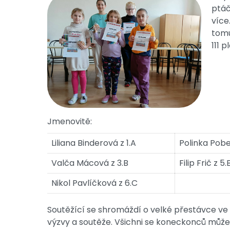
ptáč
více
tomu
111 
Jmenovitě:
Liliana Binderová z 1.A
Polinka Pobe
Valča Mácová z 3.B
Filip Frič z 5.
Nikol Pavlíčková z 6.C
Soutěžící se shromáždí o velké přestávce v
výzvy a soutěže. Všichni se koneckonců můžem