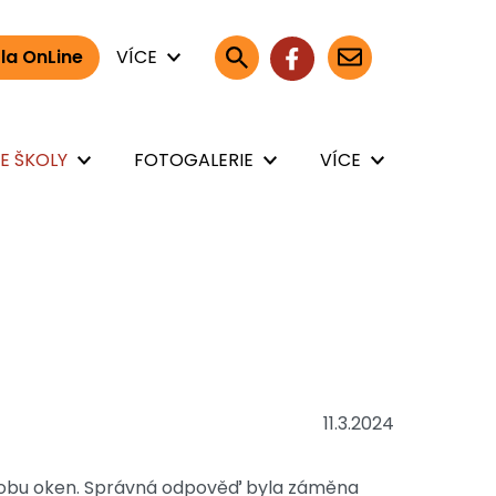
la OnLine
VÍCE
E ŠKOLY
FOTOGALERIE
VÍCE
11.3.2024
ýzdobu oken. Správná odpověď byla záměna