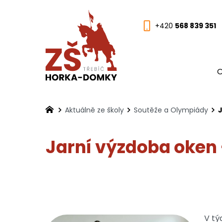
+420
568 839 351
O
Aktuálně ze školy
Soutěže a Olympiády
Jarní výzdoba oken 
V tý