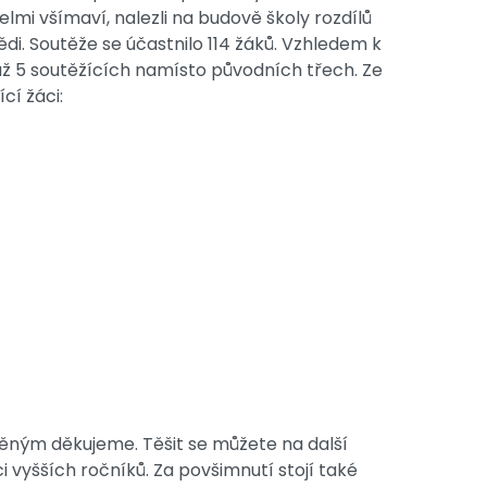
elmi všímaví, nalezli na budově školy rozdílů
i. Soutěže se účastnilo 114 žáků. Vzhledem k
 až 5 soutěžících namísto původních třech. Ze
cí žáci:
ěným děkujeme. Těšit se můžete na další
 vyšších ročníků. Za povšimnutí stojí také