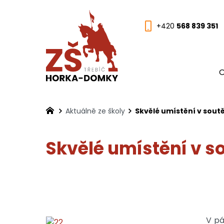
+420
568 839 351
O
Aktuálně ze školy
Skvělé umístění v sou
Skvělé umístění v 
V pá