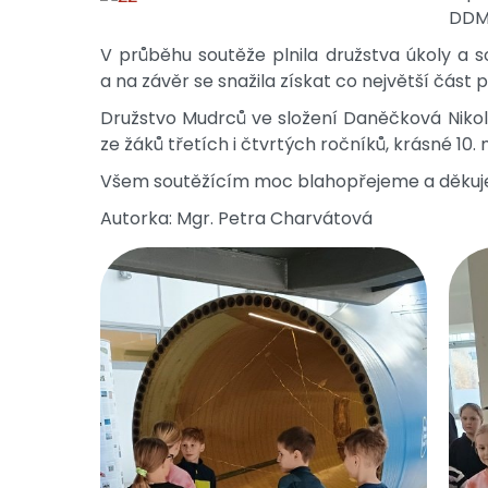
DDM 
V průběhu soutěže plnila družstva úkoly a so
a na závěr se snažila získat co největší část 
Družstvo Mudrců ve složení Daněčková Nikol
ze žáků třetích i čtvrtých ročníků, krásné 10. 
Všem soutěžícím moc blahopřejeme a děkujem
Autorka: Mgr. Petra Charvátová