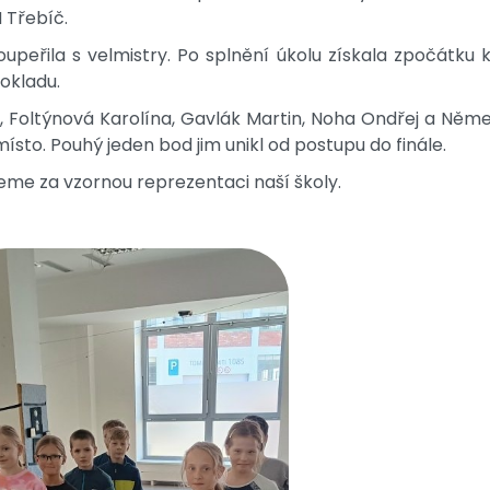
Třebíč.
upeřila s velmistry. Po splnění úkolu získala zpočátku k
pokladu.
, Foltýnová Karolína, Gavlák Martin, Noha Ondřej a Něme
místo. Pouhý jeden bod jim unikl od postupu do finále.
e za vzornou reprezentaci naší školy.