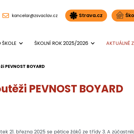
Strava.cz
Ško
kancelar@zsvaclav.cz
 ŠKOLE
ŠKOLNÍ ROK 2025/2026
AKTUÁLNĚ Z
těži PEVNOST BOYARD
soutěži PEVNOST BOYARD
tek 21. března 2025 se pětice žáků ze třídy 3. A zúčast