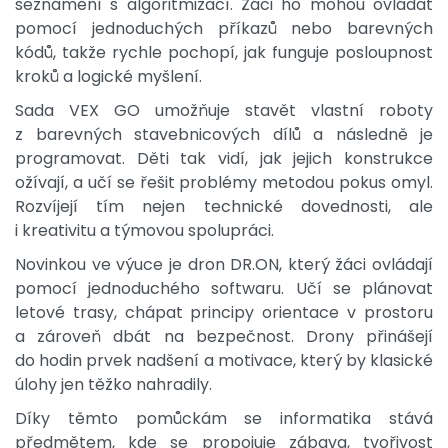
seznámení s algoritmizací. Žáci ho mohou ovládat
pomocí jednoduchých příkazů nebo barevných
kódů, takže rychle pochopí, jak funguje posloupnost
kroků a logické myšlení.
Sada VEX GO umožňuje stavět vlastní roboty
z barevných stavebnicových dílů a následně je
programovat. Děti tak vidí, jak jejich konstrukce
ožívají, a učí se řešit problémy metodou pokus omyl.
Rozvíjejí tím nejen technické dovednosti, ale
i kreativitu a týmovou spolupráci.
Novinkou ve výuce je dron DR.ON, který žáci ovládají
pomocí jednoduchého softwaru. Učí se plánovat
letové trasy, chápat principy orientace v prostoru
a zároveň dbát na bezpečnost. Drony přinášejí
do hodin prvek nadšení a motivace, který by klasické
úlohy jen těžko nahradily.
Díky těmto pomůckám se informatika stává
předmětem, kde se propojuje zábava, tvořivost