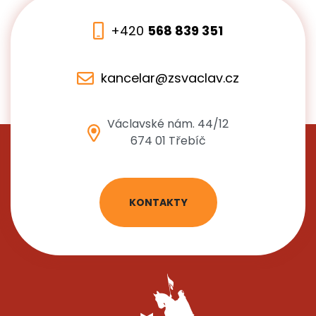
+420
568 839 351
kancelar@zsvaclav.cz
Václavské nám. 44/12
674 01 Třebíč
KONTAKTY