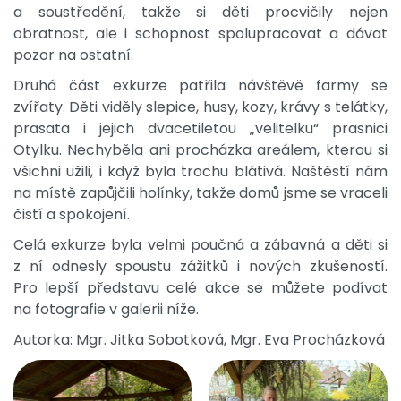
a soustředění, takže si děti procvičily nejen
obratnost, ale i schopnost spolupracovat a dávat
pozor na ostatní.
Druhá část exkurze patřila návštěvě farmy se
zvířaty. Děti viděly slepice, husy, kozy, krávy s telátky,
prasata i jejich dvacetiletou „velitelku“ prasnici
Otylku. Nechyběla ani procházka areálem, kterou si
všichni užili, i když byla trochu blátivá. Naštěstí nám
na místě zapůjčili holínky, takže domů jsme se vraceli
čistí a spokojení.
Celá exkurze byla velmi poučná a zábavná a děti si
z ní odnesly spoustu zážitků i nových zkušeností.
Pro lepší představu celé akce se můžete podívat
na fotografie v galerii níže.
Autorka: Mgr. Jitka Sobotková, Mgr. Eva Procházková