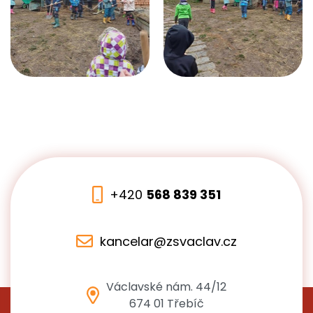
+420
568 839 351
kancelar@zsvaclav.cz
Václavské nám. 44/12
674 01 Třebíč