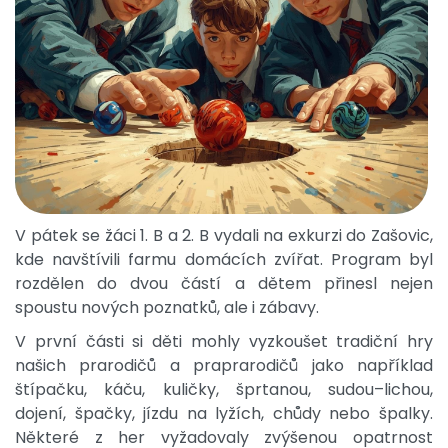
V pátek se žáci 1. B a 2. B vydali na exkurzi do Zašovic,
kde navštívili farmu domácích zvířat. Program byl
rozdělen do dvou částí a dětem přinesl nejen
spoustu nových poznatků, ale i zábavy.
V první části si děti mohly vyzkoušet tradiční hry
našich prarodičů a praprarodičů jako například
štípačku, káču, kuličky, šprtanou, sudou–lichou,
dojení, špačky, jízdu na lyžích, chůdy nebo špalky.
Některé z her vyžadovaly zvýšenou opatrnost