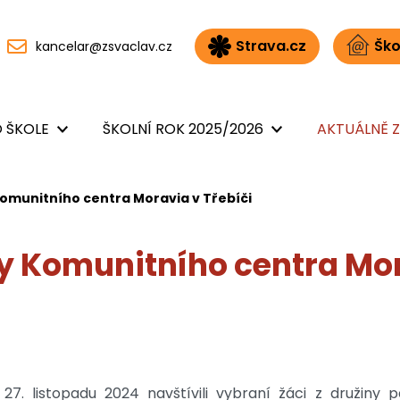
Strava.cz
Ško
kancelar@zsvaclav.cz
 ŠKOLE
ŠKOLNÍ ROK 2025/2026
AKTUÁLNĚ Z
omunitního centra Moravia v Třebíči
 Komunitního centra Mor
27. listopadu 2024 navštívili vybraní žáci z družiny