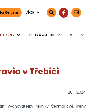
la OnLine
VÍCE
E ŠKOLY
FOTOGALERIE
VÍCE
avia v Třebíči
28.11.2024
 paní vychovatelky Moniky Čermákové, Ireny