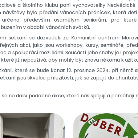
dilové a školního klubu paní vychovatelky Nedvědické 
ch návštěvy bylo předání vánočních přáníček, která děti
u určena především osamělým seniorům, pro které
buzením v období vánočních svátků.
m setkání se dozvěděli, že Komunitní centrum Morav
řejných akcí, jako jsou workshopy, kurzy, semináře, pře
c a spolupráci mezi lidmi. Součástí jeho snahy je i pro
, které již nepoužívá, aby mohly být znovu někomu k užitk
kání, které se bude konat 12. prosince 2024, při němž s
tkání jsou skvělou příležitostí, jak se zapojit do charitat
e na další podobné akce, které nás spojují a pomáhají ná