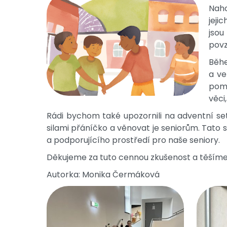
Naho
jeji
jso
povz
Běhe
a ve
pomo
věci
Rádi bychom také upozornili na adventní set
silami přáníčko a věnovat je seniorům. Tato se
a podporujícího prostředí pro naše seniory.
Děkujeme za tuto cennou zkušenost a těšíme s
Autorka: Monika Čermáková