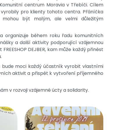
Komunitní centrum Moravia v Třebíči. Cílem
 vyrobily pro klienty tohoto centra. Přáníčka
 mohou být malým, ale velmi důležitým
ia organizuje během roku řadu komunitních
dnášky a další aktivity podporující vzájemnou
jekt FREESHOP DEJBER, kam může každý přinést
u.
i bude moci každý účastník vyrobit vlastními
ivních aktivit a přispět k vytvoření příjemného
m v rozvoji vzájemné úcty a solidarity.