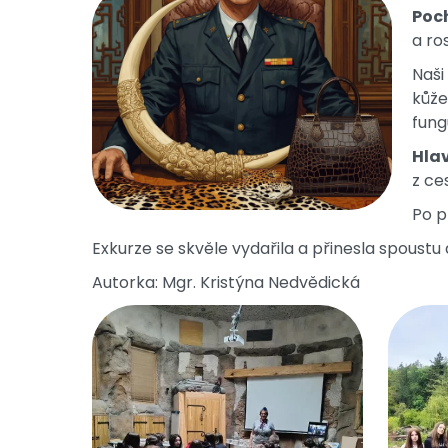
Poc
a ros
Naši
kůže
fung
Hla
z ces
Po p
Exkurze se skvěle vydařila a přinesla spoustu
Autorka: Mgr. Kristýna Nedvědická