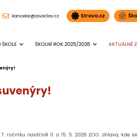
Strava.cz
Ško
kancelar@zsvaclav.cz
 ŠKOLE
ŠKOLNÍ ROK 2025/2026
AKTUÁLNĚ Z
enýry!
suvenýry!
 7. ročníku navštívili 11. a 15. 5. 2026 ZOO Jihlava, kd