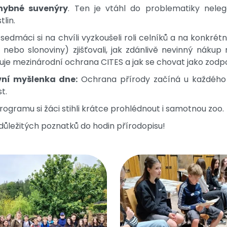
hybné suvenýry
. Ten je vtáhl do problematiky nele
tlin.
 sedmáci si na chvíli vyzkoušeli roli celníků a na konkrét
 nebo slonoviny) zjišťovali, jak zdánlivě nevinný nákup
uje mezinárodní ochrana CITES a jak se chovat jako zodpo
vní myšlenka dne:
Ochrana přírody začíná u každého 
t.
rogramu si žáci stihli krátce prohlédnout i samotnou zoo.
 důležitých poznatků do hodin přírodopisu!