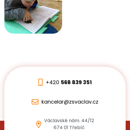
+420
568 839 351
kancelar@zsvaclav.cz
Václavské nám. 44/12
674 01 Třebíč