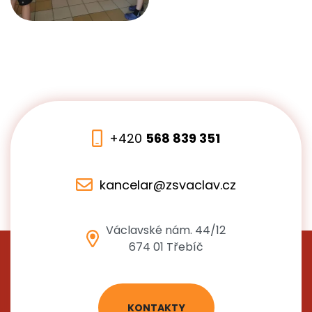
+420
568 839 351
kancelar@zsvaclav.cz
Václavské nám. 44/12
674 01 Třebíč
KONTAKTY