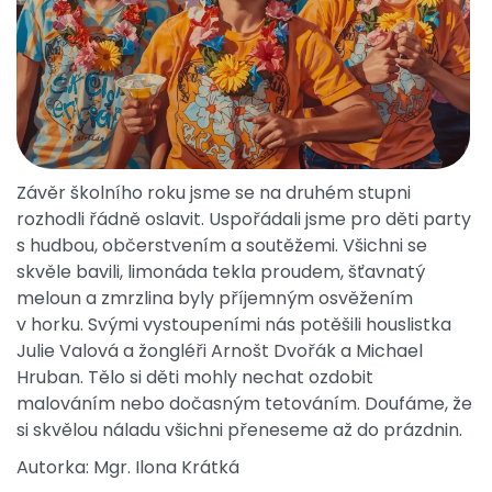
Závěr školního roku jsme se na druhém stupni
rozhodli řádně oslavit. Uspořádali jsme pro děti party
s hudbou, občerstvením a soutěžemi. Všichni se
skvěle bavili, limonáda tekla proudem, šťavnatý
meloun a zmrzlina byly příjemným osvěžením
v horku. Svými vystoupeními nás potěšili houslistka
Julie Valová a žongléři Arnošt Dvořák a Michael
Hruban. Tělo si děti mohly nechat ozdobit
malováním nebo dočasným tetováním. Doufáme, že
si skvělou náladu všichni přeneseme až do prázdnin.
Autorka: Mgr. Ilona Krátká