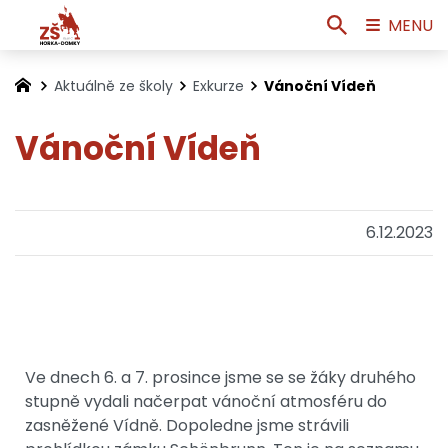
MENU
Aktuálně ze školy
Exkurze
Vánoční Vídeň
Vánoční Vídeň
6.12.2023
Ve dnech 6. a 7. prosince jsme se se žáky druhého
stupně vydali načerpat vánoční atmosféru do
zasněžené Vídně. Dopoledne jsme strávili