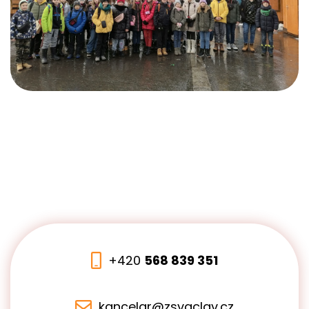
+420
568 839 351
kancelar@zsvaclav.cz