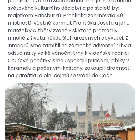
prohlídkou zámku Schönbrunn. Ten je na seznamu
světového kulturního dědictví a po staletí byl
majetkem Habsburků. Prohlídka zahrnovala 40
místností, včetně komnat Františka Josefa a jeho
manželky Alžběty zvané Sisi, které prozradily
mnohé z života někdejších urozených obyvatel. Z
interiérů jsme zamířili na zámecké adventní trhy a
odsud na ty velké vánoční trhy k vídeňské radnici.
Chuťové pohárky jsme uspokojili punčem, jablky v
karamelu a pečenými kaštany, zakoupili drobnosti
na památku a plní dojmů se vrátili do Čech.