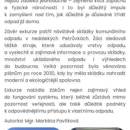
nejsou zdaleka jednoduché – zejména kvůli zápachu
a fyzické náročnosti. I to byl důležitý impuls
k zamyšlení nad tím, jak důležité je důsledně třídit
odpad již doma.
Závěr exkurze patřil návštěvě skládky komunálního
odpadu v nedalekých Petrůvkách. Žáci sledovali
těžké stroje, které udusávaly vrstvy odpadu,
a vyslechli si zajímavé informace o provozu skládky,
množství ukládaného odpadu i výhledech
do budoucna. Velká pozornost byla věnována
plánům po roce 2030, kdy by měla skládku nahradit
moderní a ekologičtější spalovna.
Exkurze nabídla žákům nejen zajímavý vhled
do fungování systému, který běžně zůstává mimo
pozornost veřejnosti, ale také důležité podněty
k odpovědnějšímu přístupu k vlastnímu odpadu.
Autorka: Mgr. Markéta Pavlíková