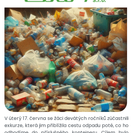
V úterý 17. června se žáci devátých ročníků zúčastnili
exkurze, která jim přiblížila cestu odpadu poté, co ho
odhodíme do příslušného kontejneru. Cílem bylo