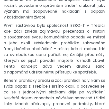
rozšířit povědomí o správném třídění a ukázat, jaký
význam má zodpovědné nakládání s odpady
v každodenním životě.
První zastávkou byla společnost ESKO-T v Třebíči,
kde žáci zhlédli zajímavou prezentaci o historii
a současnosti svozu komunálního odpadu ve městě
a jeho okolí. Následovala prohlídka takzvaného
"recyklačního obchůdku" – místa, kde si mohou lidé
za symbolickou cenu pořídit nejrůznější předměty,
kterých se jejich původní majitelé rozhodli zbavit.
Tento koncept dává věcem druhou šanci
a napomáhá udržitelnému přístupu ke spotřebě.
Během prohlídky areálu si žáci prohlédli haly, kam se
sváží odpad z Třebíče i širšího okolí, a dozvěděli se,
co se s jednotlivými složkami děje po vytřídění.
Největší dojem zanechala návštěva samotné třídicí
linky. Mnohé překvapily pracovní podmínky, které