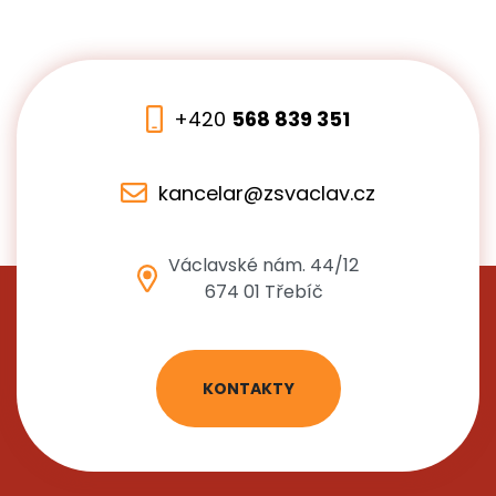
+420
568 839 351
kancelar@zsvaclav.cz
Václavské nám. 44/12
674 01 Třebíč
KONTAKTY