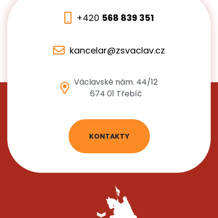
+420
568 839 351
kancelar@zsvaclav.cz
Václavské nám. 44/12
674 01 Třebíč
KONTAKTY