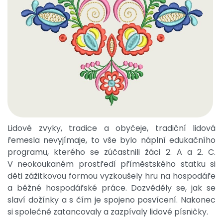
Lidové zvyky, tradice a obyčeje, tradiční lidová
řemesla nevyjímaje, to vše bylo náplní edukačního
programu, kterého se zúčastnili žáci 2. A a 2. C.
V neokoukaném prostředí příměstského statku si
děti zážitkovou formou vyzkoušely hru na hospodáře
a běžné hospodářské práce. Dozvěděly se, jak se
slaví dožínky a s čím je spojeno posvícení. Nakonec
si společně zatancovaly a zazpívaly lidové písničky.