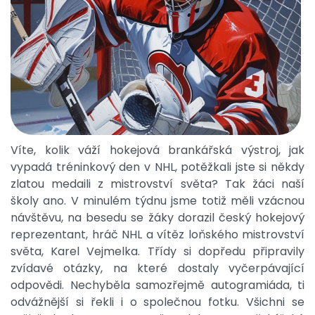
Víte, kolik váží hokejová brankářská výstroj, jak
vypadá tréninkový den v NHL, potěžkali jste si někdy
zlatou medaili z mistrovství světa? Tak žáci naší
školy ano. V minulém týdnu jsme totiž měli vzácnou
návštěvu, na besedu se žáky dorazil český hokejový
reprezentant, hráč NHL a vítěz loňského mistrovství
světa, Karel Vejmelka. Třídy si dopředu připravily
zvídavé otázky, na které dostaly vyčerpávající
odpovědi. Nechyběla samozřejmě autogramiáda, ti
odvážnější si řekli i o společnou fotku. Všichni se