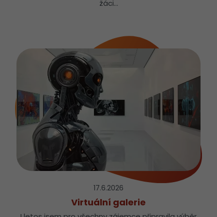
žáci…
17.6.
2026
Virtuální galerie
I letos jsem pro všechny zájemce připravila výběr