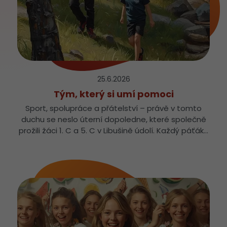
25.6.
2026
Tým, který si umí pomoci
Sport, spolupráce a přátelství – právě v tomto
duchu se neslo úterní dopoledne, které společně
prožili žáci 1. C a 5. C v Libušině údolí. Každý páťák…