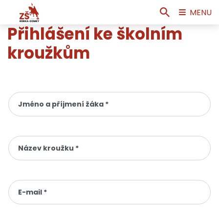
MENU
Přihlášení ke školním
kroužkům
Jméno a příjmení žáka *
Název kroužku *
E-mail *