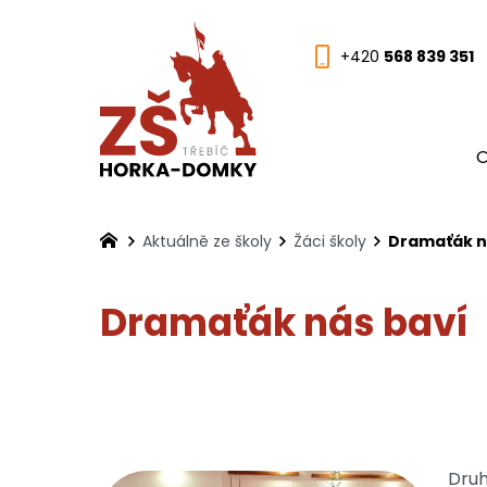
+420
568 839 351
O
Aktuálně ze školy
Žáci školy
Dramaťák n
Dramaťák nás baví
Druh