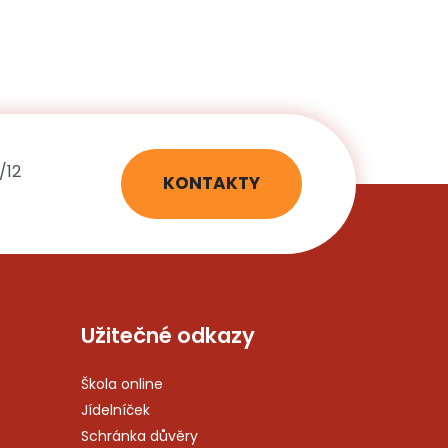
/12
KONTAKTY
Užitečné odkazy
Škola online
Jídelníček
Schránka důvěry