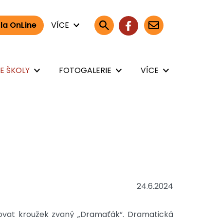
la OnLine
VÍCE
E ŠKOLY
FOTOGALERIE
VÍCE
24.6.2024
ovat kroužek zvaný „Dramaťák“. Dramatická