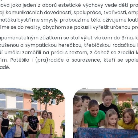
ova jako jeden z oborů estetické výchovy vede děti pro
oji komunikačních dovedností, spolupráce, tvořivosti, e
aťáku bystříme smysly, probouzíme tělo, oživujeme lout
íme se do reality, abychom se pokusili vyřešit určenou pr
pomenutelným zážitkem se stal výlet vlakem do Brna, kd
kušenou a sympatickou herečkou, třebíčskou rodačkou E
í umělci zaměřili na práci s textem, z čehož se zrodil
ím. Potěšila i (pra)rodiče a sourozence, kteří se spol
adě.