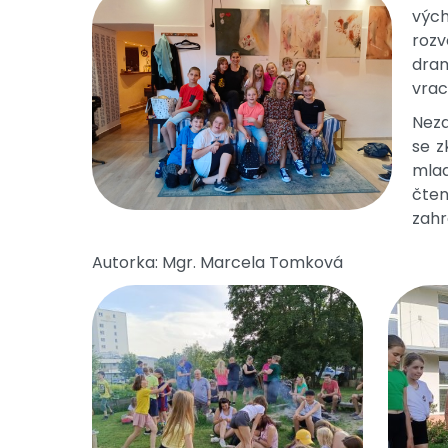
vých
rozv
dram
vrac
Neza
se z
mlad
čten
zahr
Autorka: Mgr. Marcela Tomková