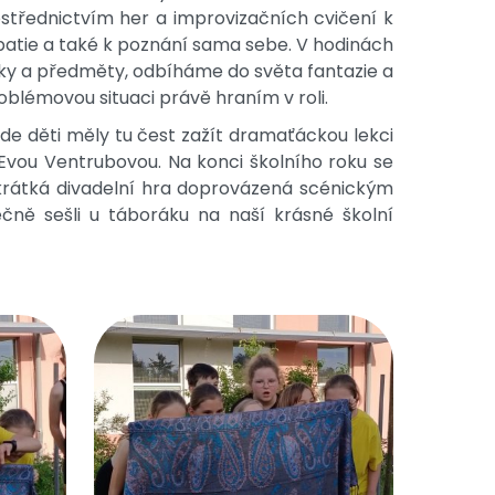
střednictvím her a improvizačních cvičení k
mpatie a také k poznání sama sebe. V hodinách
ky a předměty, odbíháme do světa fantazie a
oblémovou situaci právě hraním v roli.
e děti měly tu čest zažít dramaťáckou lekci
vou Ventrubovou. Na konci školního roku se
a krátká divadelní hra doprovázená scénickým
ečně sešli u táboráku na naší krásné školní