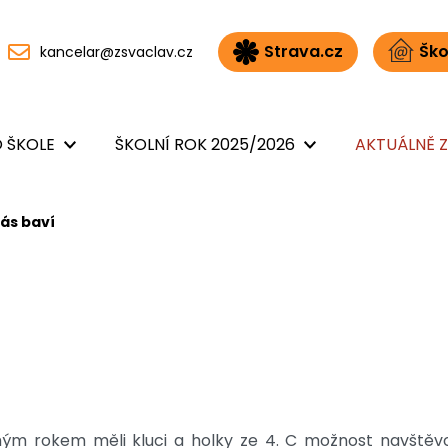
Strava.cz
Ško
kancelar@zsvaclav.cz
 ŠKOLE
ŠKOLNÍ ROK 2025/2026
AKTUÁLNĚ Z
ás baví
ým rokem měli kluci a holky ze 4. C možnost navštěv