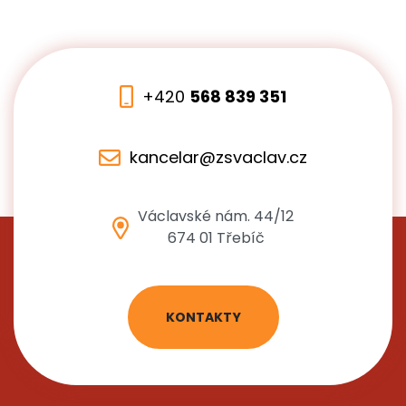
+420
568 839 351
kancelar@zsvaclav.cz
Václavské nám. 44/12
674 01 Třebíč
KONTAKTY