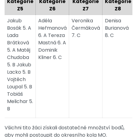
Kategorie
Kategorie
Kategorie
Kategorie
Z5
Z6
Z7
Z8
Jakub
Adéla
Veronika
Denisa
Bosák 5. A
Heřmanová
Čermáková
Burianová
Lada
6. A Tereza
7. C
8. C
Brátková
Mastná 6. A
5. A Matěj
Dominik
Chudoba
Kliner 6. C
5. B Jakub
Lacko 5. B
Vojtěch
Loupal 5. B
Tobiáš
Melichar 5.
B
Všichni tito žáci získali dostatečné množství bodů,
aby mohli postoupit do okresního kola MO.