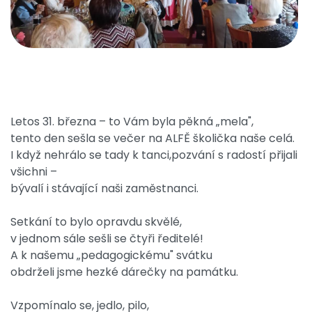
Letos 31. března – to Vám byla pěkná „mela",
tento den sešla se večer na ALFĚ školička naše celá.
I když nehrálo se tady k tanci,pozvání s radostí přijali
všichni –
bývalí i stávající naši zaměstnanci.
Setkání to bylo opravdu skvělé,
v jednom sále sešli se čtyři ředitelé!
A k našemu „pedagogickému" svátku
obdrželi jsme hezké dárečky na památku.
Vzpomínalo se, jedlo, pilo,