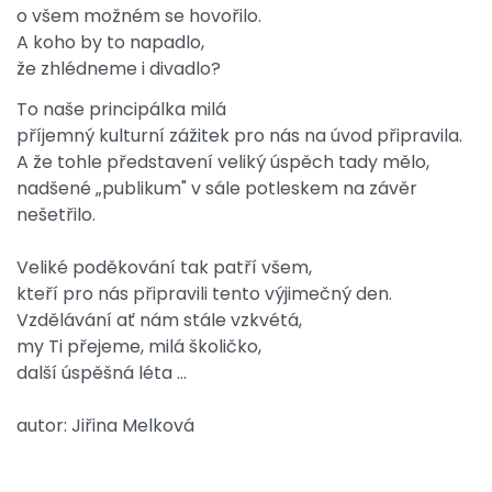
o všem možném se hovořilo.
A koho by to napadlo,
že zhlédneme i divadlo?
To naše principálka milá
příjemný kulturní zážitek pro nás na úvod připravila.
A že tohle představení veliký úspěch tady mělo,
nadšené „publikum" v sále potleskem na závěr
nešetřilo.
Veliké poděkování tak patří všem,
kteří pro nás připravili tento výjimečný den.
Vzdělávání ať nám stále vzkvétá,
my Ti přejeme, milá školičko,
další úspěšná léta ...
autor: Jiřina Melková